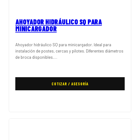
AHOYADOR HIDRÁULICO SQ PARA
MINICARGADOR
Ahoyador hidráulico SQ para minicargador. Ideal para
instalación de postes, cercas y pilotes. Diferentes diámetros
de broca disponibles.…
COTIZAR / ASESORÍA