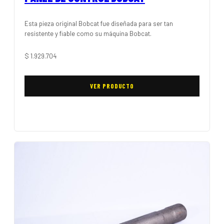
Esta pieza original Bobcat fue diseñada para ser tan
resistente y fiable como su máquina Bobcat.
$
1.929.704
VER PRODUCTO