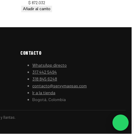
$
872.032
Añadir al carrito
CONTACTO
WhatsApp directo
317 442 5494
318 845 6248
contacto@servymaqsas.com
Ir a la tienda
Bogotá, Colombia
 llantas.