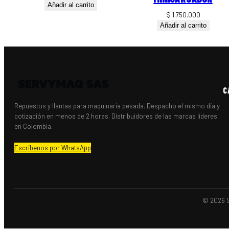
Añadir al carrito
$
1.750.000
Añadir al carrito
C
Repuestos y llantas para maquinaria pesada. Despacho el mismo día y
cotización en menos de 2 horas. Distribuidores de las marcas líderes
en Colombia.
Escríbenos por WhatsApp
© 2026 S