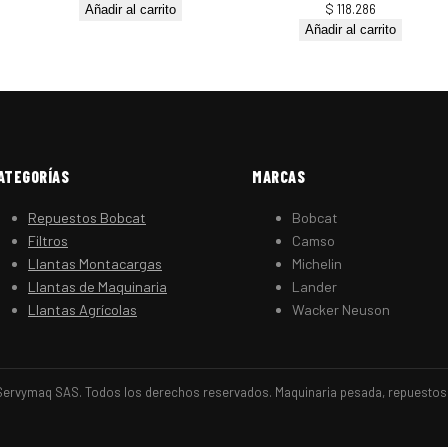
$
118.286
Añadir al carrito
Añadir al carrito
ATEGORÍAS
MARCAS
Repuestos Bobcat
Bobcat
Filtros
Camso
Llantas Montacargas
Michelin
Llantas de Maquinaria
Lander
Llantas Agrícolas
Wacker Neuson
ervymaq SAS. Todos los derechos reservados. Maquinaria pesada, repuestos y