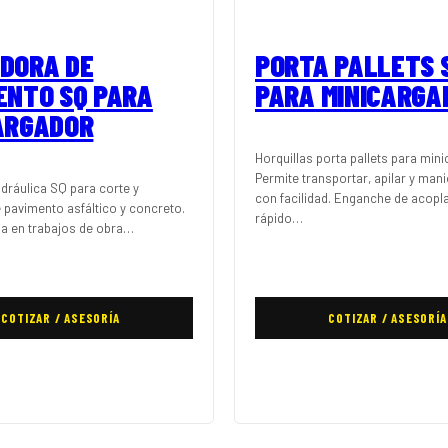
DORA DE
PORTA PALLETS 
ENTO SQ PARA
PARA MINICARGA
ARGADOR
Horquillas porta pallets para min
Permite transportar, apilar y mani
dráulica SQ para corte y
con facilidad. Enganche de acopl
pavimento asfáltico y concreto.
rápido…
cia en trabajos de obra…
COTIZAR / ASESORÍA
COTIZAR / ASESORÍA