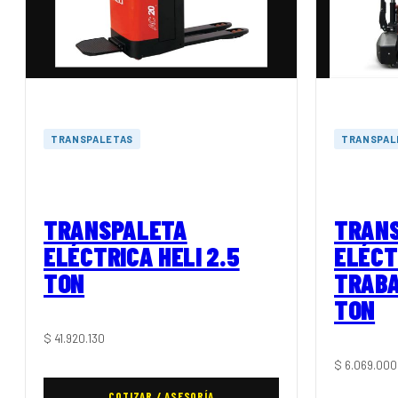
TRANSPALETAS
TRANSPAL
TRANSPALETA
TRAN
ELÉCTRICA HELI 2.5
ELÉCT
TON
TRABA
TON
$
41.920.130
$
6.069.000
COTIZAR / ASESORÍA