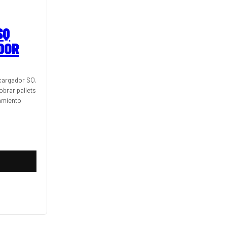
SQ
DOR
icargador SQ.
obrar pallets
amiento