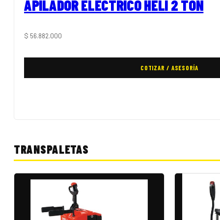
APILADOR ELÉCTRICO HELI 2 TON
$
56.882.000
COTIZAR / ASESORÍA
TRANSPALETAS