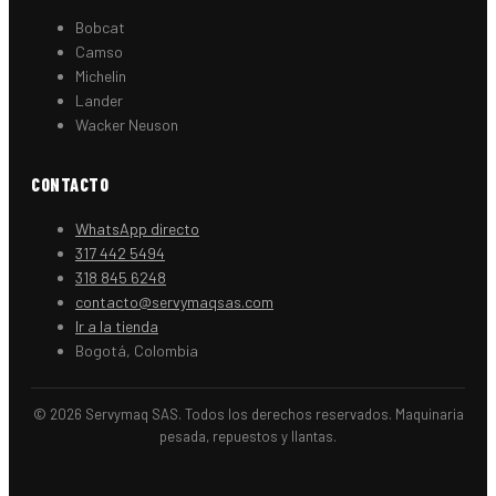
Bobcat
Camso
Michelin
Lander
Wacker Neuson
CONTACTO
WhatsApp directo
317 442 5494
318 845 6248
contacto@servymaqsas.com
Ir a la tienda
Bogotá, Colombia
© 2026 Servymaq SAS. Todos los derechos reservados. Maquinaria
pesada, repuestos y llantas.