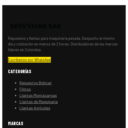
Repuestos y llantas para maquinaria pesada. Despacho el mismo
día y cotización en menos de 2 horas. Distribuidores de las marcas
líderes en Colombia.
Escríbenos por WhatsApp
CATEGORÍAS
Repuestos Bobcat
Filtros
Llantas Montacargas
Llantas de Maquinaria
Llantas Agrícolas
MARCAS