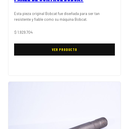
Esta pieza original Bobcat fue diseñada para ser tan
resistente y fiable como su máquina Bobcat.
$
1.929.704
VER PRODUCTO