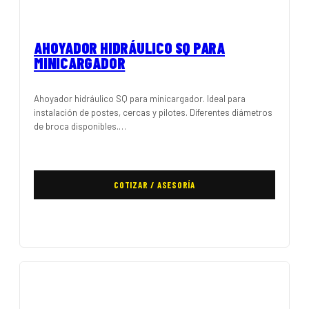
AHOYADOR HIDRÁULICO SQ PARA
MINICARGADOR
Ahoyador hidráulico SQ para minicargador. Ideal para
instalación de postes, cercas y pilotes. Diferentes diámetros
de broca disponibles.…
COTIZAR / ASESORÍA