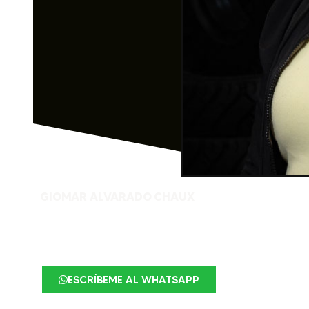
GIOMAR ALVARADO CHAUX
ESCRÍBEME AL WHATSAPP