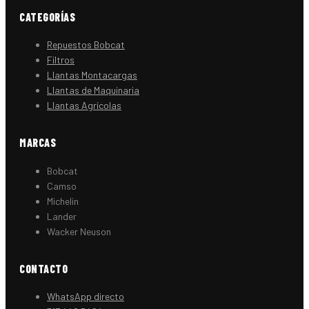
CATEGORÍAS
Repuestos Bobcat
Filtros
Llantas Montacargas
Llantas de Maquinaria
Llantas Agrícolas
MARCAS
Bobcat
Camso
Michelin
Lander
Wacker Neuson
CONTACTO
WhatsApp directo